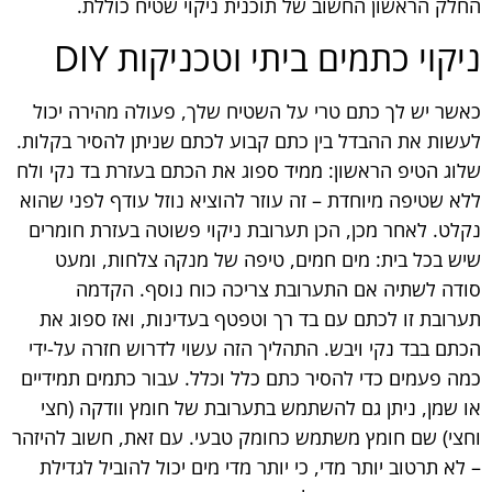
החלק הראשון החשוב של תוכנית ניקוי שטיח כוללת.
ניקוי כתמים ביתי וטכניקות DIY
כאשר יש לך כתם טרי על השטיח שלך, פעולה מהירה יכול
לעשות את ההבדל בין כתם קבוע לכתם שניתן להסיר בקלות.
שלוג הטיפ הראשון: ממיד ספוג את הכתם בעזרת בד נקי ולח
ללא שטיפה מיוחדת – זה עוזר להוציא נוזל עודף לפני שהוא
נקלט. לאחר מכן, הכן תערובת ניקוי פשוטה בעזרת חומרים
שיש בכל בית: מים חמים, טיפה של מנקה צלחות, ומעט
סודה לשתיה אם התערובת צריכה כוח נוסף. הקדמה
תערובת זו לכתם עם בד רך וטפטף בעדינות, ואז ספוג את
הכתם בבד נקי ויבש. התהליך הזה עשוי לדרוש חזרה על-ידי
כמה פעמים כדי להסיר כתם כלל וכלל. עבור כתמים תמידיים
או שמן, ניתן גם להשתמש בתערובת של חומץ וודקה (חצי
וחצי) שם חומץ משתמש כחומק טבעי. עם זאת, חשוב להיזהר
– לא תרטוב יותר מדי, כי יותר מדי מים יכול להוביל לגדילת