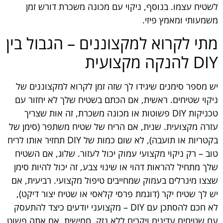
לשטיח עצמו. בנוסף, ניקוי עם מכונה משכרת דורש זמן
משמעותי ומאמץ פיזי.
מתי לקרוא למקצוננים – הגבול בין
DIY להנקה מקצועית
יש מספר סימנים שיגידו לך שזה זמן לקרוא למקצוננים של
ניקוי שטיחים. ראשית, אם הכתם בשטיח שלך לא יחזור עם
טכניקות DIY פשוטות או מכונה משכרת, זה אות שצריך
עזרה מקצועית. שנית, אם הריח של שטיח משתפר (סימן של
בקטריות או תועבה), לא שום כמות של DIY תחזיר אותו לריח
טוב – רק ניקוי מקצועי עמוק יכול לעזור. שלוג, אם השטיח
שלך מתחיל להראות דהוי או שינוי צבע, זה יכול להיות סימן
שצצו מינרלים בעמוק שמחייבים טיפול מקצועי. רביעית, אם
יש לך שטיח יקר (דוגמת פרסי קלאסי או שטיח יצור דיקט),
לא חכם להסתכן עם DIY – מקצועני יודעים כיצד להתעסק
עם שטיחים עדינים ויקרים ללא נזק. חמישית, אם אתה פשוט