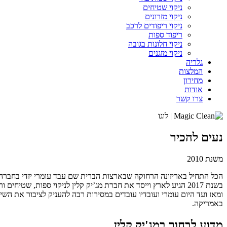
ניקוי שטיחים
ניקוי מזרונים
ניקוי ריפודים לרכב
ריפוד ספות
ניקוי חלונות בגובה
ניקוי מזגנים
גלריה
המלצות
מחירון
אודות
צרו קשר
נעים להכיר
משנת 2010
הכל התחיל באריזונה הרחוקה שבארצות הברית שם עבד עומרי יזדי בחברה גדולה לניקוי שטיחים ור
בשנת 2017 הגיע לארץ וייסד את חברת מג’יק קלין לניקוי ספות, שטיחים וריפודים.
ומאז ועד היום עומרי ועובדיו עובדים במסירות רבה להעניק לציבור את הש
באמריקה.
מדוע לבחור במג'יק קלין