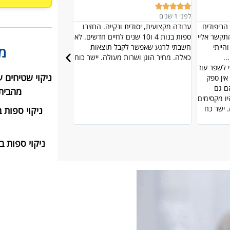










לפני 2 שבועות
לפני 5 חודשים
 החזירו
ממליצה על השרות היחס האמינות יצא
אחרי שראיתי את התכני
 לחיים חדשים. לא
ספה מבריקה כמו חדשה.
תודה רבה
ובמקרה הגיע אלי הבחור
צאות
ששמו מתן, קיבלתי שירו
מ
 יישר כוח
לי טסט לספה ויצא מהמ
על שירות מדהים וחוויה י
ניקוי שטיחים 
תודה
מהבית
ניקוי ספות 
ניקוי ספות ב