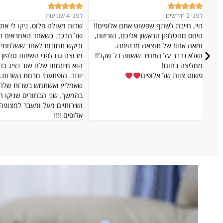










לפני 4 שבועות
לפני 1 שנים
!!
שרות מעולה פלוס. ניקו לי את הריפודים
עבודה מקצועית, יסודית ונקייה.
ת,
של הרכב. כשאחד האחראים התקשר אליי
ספות בנות 4 ו10 שנים
וביקש תמונות לאחר ששלחתי והייתי
חשבתי לרגע שאפשר לקבל תו
!!
מרוצה גם לפני השיחת טלפון ...
כאלה. מחיר הוגן ושרות מעולה.
הוא מיוזמתו שלח שוב נציג כדי לשפר עוד
יותר. הופתעתי מרמת השרות. אין ספק
שאמליץ ואשתמש בשרות שלהם גם
בהמשך. שני הבחורים שניקו היו מקסימים
ושירותיים מעל ומעבר למצופה. ישר כח
אלופים !!!!