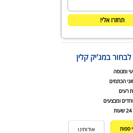
תחזרו אלי!
לבחור במג'יק קלין
עי ומנוסה
וגי הכתמים
ת רעים
חדים ומבצעים
י ספות
אודותינו
חני אמויאל
Ilanit Cohen