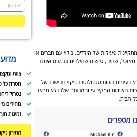
תקיימת פעילות של הילדים, בילוי עם חברים או
מדוע 
מאוכל, שתיה, טושים שהילדים צובעים איתם
צוות ומקצו
עימים בזכות טכנולוגיות ניקוי חדישות של
הסרת כל ס
כות השירות המקצועי והמנוסה שלנו לא תראו
נטרול ריחו
ק הבית.
מחירים מיו
זמינות תוך 24 שעות
ו מספרים
מחירון ניקו
ליז וישי כהן
Yuval Nissim