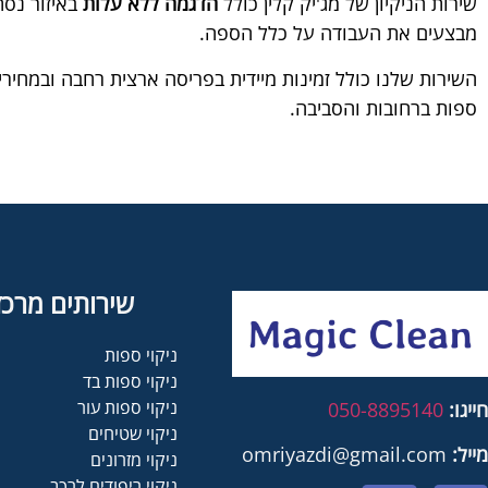
שירות הניקיון של מג'יק קלין כולל
הדגמה ללא עלות
באיזור נסת
מבצעים את העבודה על כלל הספה.
השירות שלנו כולל זמינות מיידית בפריסה ארצית רחבה ובמחירים 
ספות ברחובות והסביבה.
שירותים מרכז
ניקוי ספות
ניקוי ספות בד
ניקוי ספות עור
חייגו:
050-8895140
ניקוי שטיחים
מייל:
omriyazdi@gmail.com
ניקוי מזרונים
ניקוי ריפודים לרכב