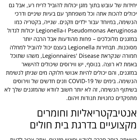
יחידות של עובש בתוך מזגן יכולות להוביל לריח רע, אבל גם
יכולים להכות אתה וכל משפחתך עם בעיות שיניים ודרכי
הנשימה, במיוחד עבור ילדים וזקנים. שנייה, בקטריה כמו
Pseudomonas Aeruginosa ו-Legionella יכולות לגדול
במזגנים מלוכלכים – פחות מהודעות אבל הרבה יותר
מסוכנות. תבחירות Legionella בעצם יכול להוביל למחלה
חמורה שנקראת Legionnaires' Disease, משהו שתוכל
באמת לא רוצה. בנוסף, יש ווירוסים שיכולים להישאר
במזגנים, והם יכולים להיות אנושי חלוקה מים שניתן לנשימת
הנשימה. בימים של COVID-19 וזנים חדשים של ווירוסים
בשיתוף הנשימה, זה לא יותר חשוב לוודא שהמזגנים שלך לא
מתפקדים כחנויות תנודות זיהום.
אנטיבקטריאליות וחומרים
מקצועיים בדרגת בית חולים
כשאתה בוחר חברה לניקוי וחיטוי מזגנים, אתה צריך לדעת