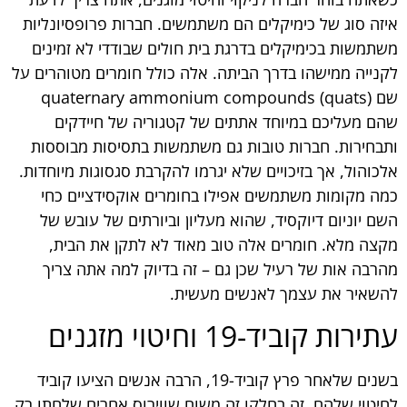
איזה סוג של כימיקלים הם משתמשים. חברות פרופסיונליות
משתמשות בכימיקלים בדרגת בית חולים שבודדי לא זמינים
לקנייה ממישהו בדרך הביתה. אלה כולל חומרים מטוהרים על
שם quaternary ammonium compounds (quats)
שהם מעליכם במיוחד אתתים של קטגוריה של חיידקים
ותבחירות. חברות טובות גם משתמשות בתסיסות מבוססות
אלכוהול, אך בזיכויים שלא יגרמו להקרבת סגסוגות מיוחדות.
כמה מקומות משתמשים אפילו בחומרים אוקסידציים כחי
השם יוניום דיוקסיד, שהוא מעליון וביורתים של עובש של
מקצה מלא. חומרים אלה טוב מאוד לא לתקן את הבית,
מהרבה אות של רעיל שכן גם – זה בדיוק למה אתה צריך
להשאיר את עצמך לאנשים מעשית.
עתירות קוביד-19 וחיטוי מזגנים
בשנים שלאחר פרץ קוביד-19, הרבה אנשים הציעו קוביד
לחיטוי שלהם. זה בחלקו זה משום שווירוס אחרים שלחתו רק