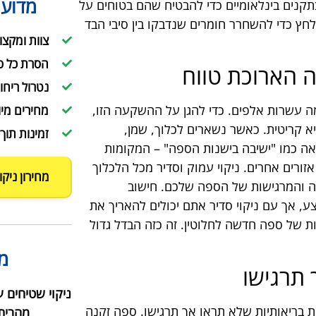
מדוע 
תקנים בינלאומיים כדי להבטיח שהם בטוחים על
חץ כדי להשחרר חומרים שנדבקו בין סיבי הבד
צוות ומקצו
הסרת כל ס
 הארוכת טווח
נטרול ריחו
השקעה שעשויה לעלות בין 3,000 שקל לכמה עשרות אלפים. כדי להגן על ההשקעה הזו,
מחירים מיו
א קריטית. כאשר נשארים לכלוך, שמן,
זמינות תוך 24 שעות
אה כמו "ישיבה בישנות הספה" – המקומות
רים אחרים. ניקוי עמוק וסדיר מכל הלכלוך
מחירון ניקו
ה והמרגישות של הספה שלכם. חישוב
ם ספה שלכם מחזיקה 7-8 שנים בממוצע, אך עם ניקוי סדיר אתם יכולים להאריך את
ם את עלות של ספה חדשה לחלוטין. זה כזה הבדל גדול
מ
 תרגישו
ניקוי שטיחים 
ת בריאותיות שלא תראו אך תרגישו. ספה זקנה
מהבית