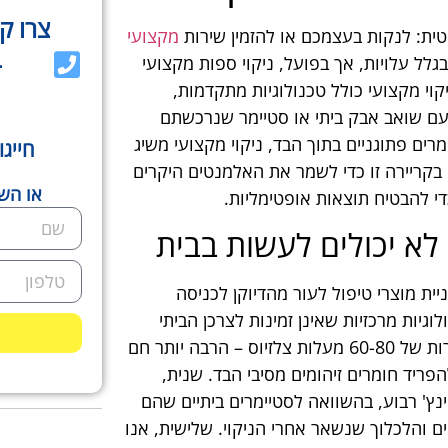
צרו ק
ית: לנקות בעצמכם או להזמין שירות
מקצועי
–
גלל עלויות, אך בפועל, ניקוי ספות מקצועי
י מקצועי כולל טכנולוגיות מתקדמות,
 עם שואב אבק ביתי או סטיימר שנרכשתם
רים פתוגניים בתוך הבד, ניקוי מקצועי משיג
חייגו
בקריירה זו כדי לשמר את האלמנטים היקרים
או השא
די להבטיח תוצאות אופטימליות.
א יכולים לעשות בבית
ניית מוצרי טיפול לעור מהדיוקן לכניסה
יות מרכזיות שאינן זמינות לצרכן הביתי
הממוצע. ראשית, אנו משתמשים בתערוך מים חמים בטמפרטורות של 60-80 מעלות צלזיוס – הרבה יותר חם
פריד חומרים זיהומים מסיבי הבד. שנית,
 יכולות ליצור לחץ של עד 200 פאונד לאינץ' רבוע, בהשוואה לסטיימרים ביתיים שהם
בכמות המים והלכלוך שנשאר אחרי הניקוי. שלישית, אנו