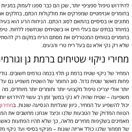
להידרוש טיפול ספציפי יותר, שכן הם כבר ספגו לעמוק במני
בחומרים אנזימטיים שמפרקים את מולקולות הכתם, בחלקים אח
מתונים או בסיסיים בהתאם לסוג הכתם. הניחוח הרע הוא בעיה
במיוחד בבתים עם בעלי חיים או בשטיחים שנחשפו ללחות. טיפ
בחומרים בטוחים המנטרלים את מסתם הריח במקום רק להסתיר 
שלא רק נקי אלא גם בעל ריח טרי והנעים.
מחירי ניקוי שטיחים ברמת גן וגור
המחיר של ניקוי שטיח ברמת גן תלוי בכמה גורמים חשובים. גו
פחות מאשר שטיח גדול. סוג החומר של השטיח משפיע גם על המ
יותר אולי יצריכו טיפול מקצועי יותר וחומרים יותר מיוחדים, מ
משפיעה – שטיח שהיה לא נקי במשך זמן רב עשוי להידרוש יותר 
יכול להשפיע על המחיר, כיוון שעלויות הנסיעה שונות. ב
מחירון
הטווח המדויק של הטבעות שלנו וכיצד אנחנו מחשבים את המח
מאמינים בשקיפות מחירים מלאה, כך שלא תהיו הפתעות כאשר 
של תמחור שלנו כולל אריזה שונות – מניקוי בסיסי ועד ניקוי מ