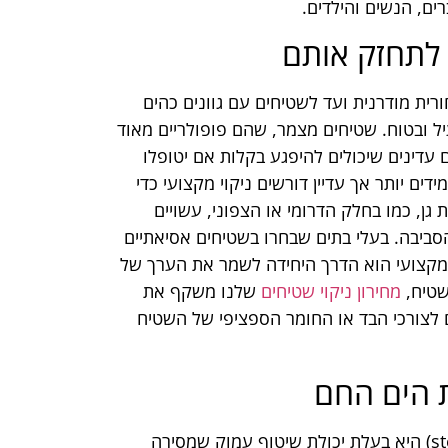
ים, הנשים והילדים.
 לתחזק אותם
רית מודרנית ועד לשטיחים עם גוונים כהים
יעיל ובטוח. שטיחים מצמר, שהם פופולריים מאוד
 עדינים שיכולים להיפגע בקלות אם יטופלו
דים יותר אך עדיין דורשים ניקוי מקצועי כדי
גן, כמו בחלק הדרומי או הצפוני, עשויים
סביבה. בעלי בתים שבחרו בשטיחים אסיאתיים
 המקצועי הוא הדרך היחידה לשמר את הערך של
שטיח,
מחירון ניקוי שטיחים
שלנו משקף את
 לצורכי הבד או החומר הספציפי של השטיח
ת הים החם
הטכנולוגיה של חילוץ מים חמים (הידועה גם כ-steam cleaning) היא בעלת יכולת שיטוף עמוק שמסירה