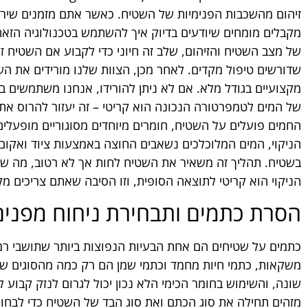
זיהום מהשכבות הפנימיות של השטיח. כאשר אתם מזמנים שירות
מקבלים מומחים שיודעים בדיוק איך להשתמש בטכנולוגיה הזאת
של מצב השטיח והזיהום, שלב זה חיוני כדי לקבוע אם השטיח ז
שדורשים טיפול מקדים. לאחר מכן, הצוות שלנו מורידים את הש
מקצועיים בגודל מלא. אם לא ניתן להורידו, אנחנו משתמשים בצי
של המים לטמפרטורה הנכונה הוא קריטי – זה יעזור להרוס את
החמים פועלים על השטיח, חומרים מיוחדים מסוגוריים מופעלי
הניקוי, המים המלוכלכים נשאבים החוצה באמצעות ציוד ואקו
בשטיח. תהליך זה משאיר את השטיח לחות אך לא רטוב, מה שמ
הניקוי הוא קריטי לתוצאה הסופית, וזו הסיבה שאתם צריכים מקצ
הסרת כתמים ותבחירת ניחוח מפנים
כתמים על שטיחים הם אחת הבעיות הנפוצות ביותר שתושבי רמת
משקאות, כתמי חיות מחמד וכתמי שמן הם רק כמה מהסוגים שאנ
שונה, והשימוש בחומר הכימי הלא נכון יכול לגרום לנזק קבוע 
מזהים תחילה את סוג הכתם ואת סוג הבד של השטיח כדי לבחור 