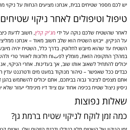
יש לכם מספר שטיחים בבית, אנחנו מציעים הנחות על ניקוי מרו
טיפול וטיפולים לאחר ניקוי שטיחים
לאחר שהשטיח שלכם נוקה על ידי
מג'יק קלין
, חשוב לדעת כיצ
על הניקיון. ייבוש השטיח הוא שלב חשוב מאוד – אנחנו ממליצי
במהלך התקופה הזאת, מומלץ לפتוח חלונות לאוויר טרי ולה
יכולים להתחיל לשאוב אותו שוב, אך בעדינות. אחרי הניקוי, אנ
כבדים ככל שאפשר – טיהור מנוקוד במעט מים ודטרגנט עדין ה
אתם מצפים לציבור גבוה בביתכם, אתם יכולים להשתמש בהגן דק
ניסיון ניצול שטיח בכיפה אחוד עם ציוד דיו מינימלי יעזור שלא
שאלות נפוצות
כמה זמן לוקח לניקוי שטיח ברמת גן?
זמן הניקוי של השטיח תלוי בגודלו ודרגת הזיהום שלו. שטיח קטן