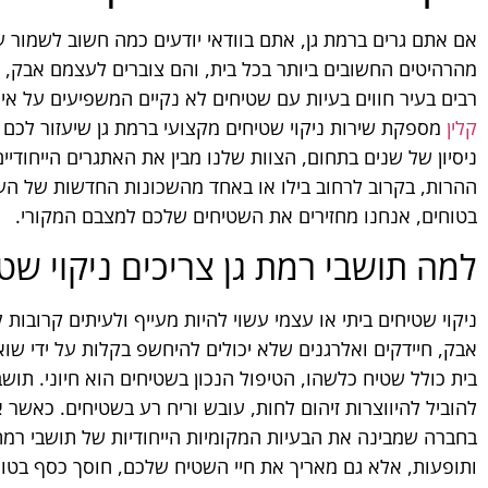
אם אתם גרים ברמת גן, אתם בוודאי יודעים כמה חשוב לשמור ע
מהרהיטים החשובים ביותר בכל בית, והם צוברים לעצמם אבק, זי
רבים בעיר חווים בעיות עם שטיחים לא נקיים המשפיעים על איכ
קלין
מספקת שירות ניקוי שטיחים מקצועי ברמת גן שיעזור לכ
ניסיון של שנים בתחום, הצוות שלנו מבין את האתגרים הייחודיי
ההרות, בקרוב לרחוב בילו או באחד מהשכונות החדשות של העי
בטוחים, אנחנו מחזירים את השטיחים שלכם למצבם המקורי.
למה תושבי רמת גן צריכים ניקוי שט
ניקוי שטיחים ביתי או עצמי עשוי להיות מעייף ולעיתים קרובות 
אבק, חיידקים ואלרגנים שלא יכולים להיחשפ בקלות על ידי שוא
בית כולל שטיח כלשהו, הטיפול הנכון בשטיחים הוא חיוני. תושבי
להוביל להיווצרות זיהום לחות, עובש וריח רע בשטיחים. כאש
בחברה שמבינה את הבעיות המקומיות הייחודיות של תושבי רמת ג
ותופעות, אלא גם מאריך את חיי השטיח שלכם, חוסך כסף בטו