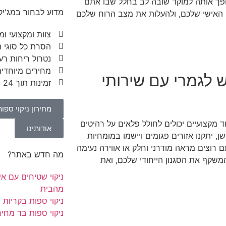
הופך אותה למוקד שובה לב בחלל שבו אתם
מדוע לבחור במג'יק 
 האישי שלכם, ולהעלות את מצב הרוח שלכם
צוות ומקצועי ומ
הסרת כל סוגי 
נטרול ריחות רע
מחירים מיוחדי
לגמרי עם שירותי
זמינות תוך 24 שעות
מחירון ניקוי ספות
 מקצועיים יכולים לחולל פלאים על רהיטים
אודותינו
ן, יתקנו אזורים פגומים ויישמו במומחיות
 רוצים מראה מודרני וחלק או אווירה נעימה
מה חדש באתר?
 המשקף את הסגנון הייחודי שלכם, ואת
ניקוי שטיחים עם אי
מהבית
ניקוי ספות בקריות
ניקוי ספות בד מחיר
Ilanit Cohen