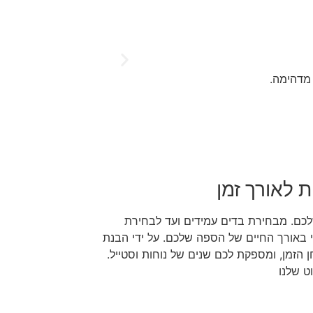





לפני 4 שבועות
שרות מעולה פלוס. ניקו ל
 מדהימה.
ששלחתי והייתי מרוצה גם ל
הוא מיוזמתו שלח שוב נצי
בשרות שלהם גם בהמשך. שנ
אלופים !!!!
ת לאורך זמן
לכם. מבחירת בדים עמידים ועד לבחירת
י באורך החיים של הספה שלכם. על ידי הבנת
הזמן, ומספקת לכם שנים של נוחות וסטייל.
וט שלנו