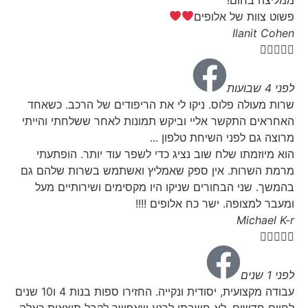
פשוט צוות של אלופים
Ilanit Cohen





לפני 4 שבועות
שרות מעולה פלוס. ניקו לי את הריפודים של הרכב. כשאחד
האחראים התקשר אליי וביקש תמונות לאחר ששלחתי והייתי
מרוצה גם לפני השיחת טלפון ...
הוא מיוזמתו שלח שוב נציג כדי לשפר עוד יותר. הופתעתי
מרמת השרות. אין ספק שאמליץ ואשתמש בשרות שלהם גם
בהמשך. שני הבחורים שניקו היו מקסימים ושירותיים מעל
ומעבר למצופה. ישר כח אלופים !!!!
Michael K-r





לפני 1 שנים
עבודה מקצועית, יסודית ונקייה. החזירו ספות בנות 4 ו10 שנים
לחיים חדשים. לא חשבתי לרגע שאפשר לקבל תוצאות כאלה.