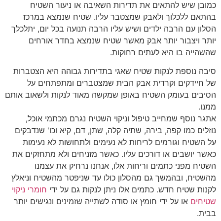
כמובן שיש להתאים את תדירות השאיבה או ניעור השטיח
בהתאם ללכלוך ולאבק שמצטבר עליו. שטיח שנמצא במרכז
הסלון עם הרבה ילדים ושיש עליו הרבה תנועה בכל יום, יתלכלך
יותר ויצבור יותר אבק מאשר שטיח שנמצא בחדר אורחים
שהשהייה בו היא לעתים רחוקות.
סיבה נוספת לנקות שטיח שאגי בתדירות גבוהה היא הצטברות
של חיידקים וקרדית אבק הבית שמצטברים ומתפתחים על
הסיבים בעומק השטיח באופן שמקשה מאוד לנקות ולשאוב אותם
ממנו.
אתגר נוסף שמחייב טיפול וניקוי השטיח נגרם מכתמי אוכל,
נוזלים כמו קפה, בירה, שתיה קלה, שתן, דם, קיא וכו' שנדבקים
על השטיח וגורמים לריחות לא נעימים ולתחושות לא נעימות
כאשר יושבים או דורכים עליו. כאשר מזניחים ולא מתחזקים את
השטיח מפני כתמים וריחות אלו, אנחנו נרחיק את עצמנו
מהשטיח, ובהמשך גם מהסלון כולו עד שניפטר מהשטיח וניאלץ
לקנות שטיח חדש. כתמים אלו ניתן לנקות גם על ידי
חומרי ניקוי
שטיחים
או על ידי חומץ או סודה לשתייה שזמינים ונגישים יותר
בבית.