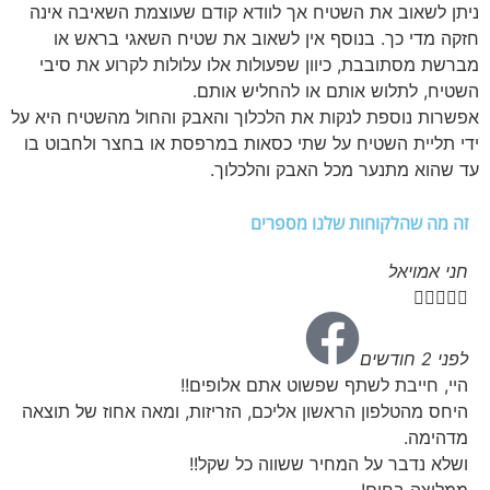
ניתן לשאוב את השטיח אך לוודא קודם שעוצמת השאיבה אינה
חזקה מדי כך. בנוסף אין לשאוב את שטיח השאגי בראש או
מברשת מסתובבת, כיוון שפעולות אלו עלולות לקרוע את סיבי
השטיח, לתלוש אותם או להחליש אותם.
אפשרות נוספת לנקות את הלכלוך והאבק והחול מהשטיח היא על
ידי תליית השטיח על שתי כסאות במרפסת או בחצר ולחבוט בו
עד שהוא מתנער מכל האבק והלכלוך.
זה מה שהלקוחות שלנו מספרים
חני אמויאל





לפני 2 חודשים
היי, חייבת לשתף שפשוט אתם אלופים!!
היחס מהטלפון הראשון אליכם, הזריזות, ומאה אחוז של תוצאה
מדהימה.
ושלא נדבר על המחיר ששווה כל שקל!!
ממליצה בחום!