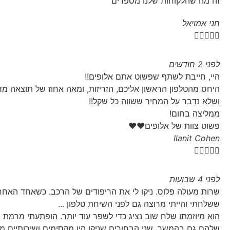
זה מה שהלקוחות שלנו מספרים
חני אמויאל





לפני 2 חודשים
היי, חייבת לשתף שפשוט אתם אלופים!!
היחס מהטלפון הראשון אליכם, הזריזות, ומאה אחוז של תוצאה מד
ושלא נדבר על המחיר ששווה כל שקל!!
ממליצה בחום!
פשוט צוות של אלופים❤❤
Ilanit Cohen





לפני 4 שבועות
שרות מעולה פלוס. ניקו לי את הריפודים של הרכב. כשאחד האחר
ששלחתי והייתי מרוצה גם לפני השיחת טלפון ...
הוא מיוזמתו שלח שוב נציג כדי לשפר עוד יותר. הופתעתי מרמ
שלהם גם בהמשך. שני הבחורים שניקו היו מקסימים ושירותיים מעל