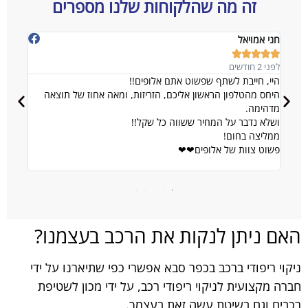
זה מה שהלקוחות שלנו מספרים
חני אמויאל
 Cohen








לפני 2 חודשים
לפני 4 שבועות
ר
היי, חייבת לשתף שפשוט אתם אלופים!!
שרות מ
סט
היחס מהטלפון הראשון אליכם, הזריזות, ומאה אחוז של תוצאה
האחראי
ת
מדהימה.
מרוצה 
ושלא נדבר על המחיר ששווה כל שקל!!
הוא מי
ממליצה בחום!
השרות
פשוט צוות של אלופים❤❤
הבחורי
כח אלופ
האם ניתן לנקות את הרכב בעצמנו?
ניקוי ריפודי ברכב בכפר סבא אפשרי כפי שתיארנו על ידי
חברה מקצועית לניקוי ריפודי רכב, על ידי מכון לשטיפת
רכבים וגם בשיטת עשה זאת בעצמך.