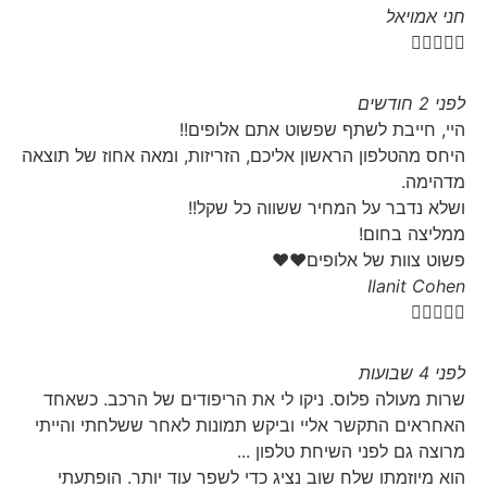
חני אמויאל





לפני 2 חודשים
היי, חייבת לשתף שפשוט אתם אלופים!!
היחס מהטלפון הראשון אליכם, הזריזות, ומאה אחוז של תוצאה
מדהימה.
ושלא נדבר על המחיר ששווה כל שקל!!
ממליצה בחום!
פשוט צוות של אלופים❤❤
Ilanit Cohen





לפני 4 שבועות
שרות מעולה פלוס. ניקו לי את הריפודים של הרכב. כשאחד
האחראים התקשר אליי וביקש תמונות לאחר ששלחתי והייתי
מרוצה גם לפני השיחת טלפון ...
הוא מיוזמתו שלח שוב נציג כדי לשפר עוד יותר. הופתעתי