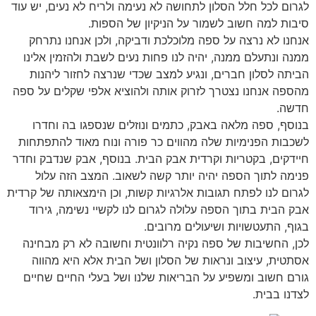
לגרום לכל חלל הסלון לתחושה לא נעימה ולריח לא נעים, יש עוד
סיבות למה חשוב לשמור על הניקיון של הספות.
אנחנו לא נרצה על ספה מלוכלכת ודביקה, ולכן אנחנו נתרחק
ממנה ונתעלם ממנה, יהיה לנו פחות נעים לשבת ולהזמין אלינו
הביתה לסלון חברים, ונגיע למצב שכדי שנרצה לחזור ליהנות
מהספה אנחנו נצטרך לזרוק אותה ולהוציא אלפי שקלים על ספה
חדשה.
בנוסף, ספה מלאה באבק, כתמים ונוזלים שנספגו בה וחדרו
לשכבות הפנימיות שלה מהווים כר פורה ונוח מאוד להתפתחות
חיידקים, בקטריות וקרדית אבק הבית. בנוסף, אבק שנדבק וחדר
פנימה לתוך הספה יהיה יותר קשה לשאוב. המצב הזה עלול
לגרום לנו לפתח תגובות אלרגיות קשות, וכן הימצאותה של קרדית
אבק הבית בתוך הספה עלולה לגרום לנו לקשיי נשימה, גירוד
בגוף, התעטשויות ושיעולים מרובים.
לכן, החשיבות של ספה נקיה רלוונטית וחשובה לא רק מבחינה
אסתטית, עיצוב ונראות של הסלון ושל הבית אלא היא מהווה
גורם חשוב ומשפיע על הבריאות שלנו ושל בעלי החיים שחיים
לצדנו בבית.