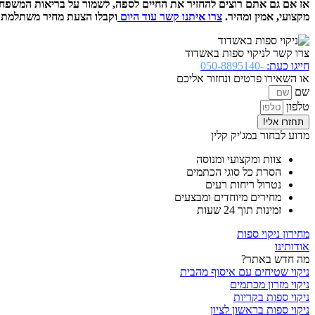
אז אם גם אתם רוצים להחזיר את החיים לספה, לשמור על בריאות המשפחה ולה
מקצועי, אמין ומהיר.
צרו איתנו קשר עוד היום
וקבלו הצעת מחיר משתלמת ל
צרו קשר לניקוי ספות באשדוד
חייגו כעת:
-050-8895140
או השאירו פרטים ונחזור אליכם
שם
טלפון
תחזרו אלי!
מדוע לבחור במג'יק קלין
צוות ומקצועי ומנוסה
הסרת כל סוגי הכתמים
נטרול ריחות רעים
מחירים מיוחדים ומבצעים
זמינות תוך 24 שעות
מחירון ניקוי ספות
אודותינו
מה חדש באתר?
ניקוי שטיחים עם איסוף מהבית
ניקוי מזרון מכתמים
ניקוי ספות בקריות
ניקוי ספות בראשון לציון