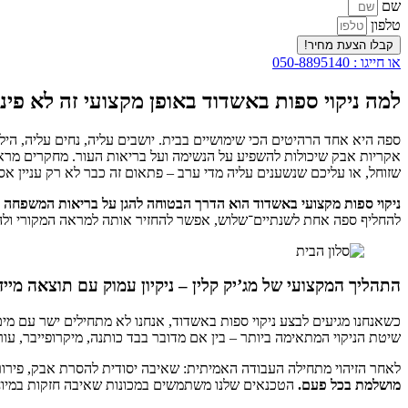
שם
טלפון
קבלו הצעת מחיר!
או חייגו : 050-8895140
למה ניקוי ספות באשדוד באופן מקצועי זה לא פינ
ספה היא אחד הרהיטים הכי שימושיים בבית. יושבים עליה, נחים עליה, הילד
אקריות אבק שיכולות להשפיע על הנשימה ועל בריאות העור. מחקרים מראי
שזוחל, או עליכם שנשענים עליה מדי ערב – פתאום זה כבר לא רק עניין אסת
ניקוי ספות מקצועי באשדוד הוא הדרך הבטוחה להגן על בריאות המשפחה
להחליף ספה אחת לשנתיים־שלוש, אפשר להחזיר אותה למראה המקורי ולה
התהליך המקצועי של מג’יק קלין – ניקיון עמוק עם תוצאה מייד
כשאנחנו מגיעים לבצע ניקוי ספות באשדוד, אנחנו לא מתחילים ישר עם מים
שיטת הניקוי המתאימה ביותר – בין אם מדובר בבד כותנה, מיקרופייבר, עור,
לאחר הזיהוי מתחילה העבודה האמיתית: שאיבה יסודית להסרת אבק, פירורי
מושלמת בכל פעם.
הטכנאים שלנו משתמשים במכונות שאיבה חזקות במיוחד