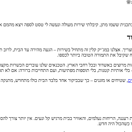
🌸
נית ששמו מתן, קיבלתי שירות מעולה ונעשה לי טסט לספה ויצא מהמם אני 
ד
ח שקיבל את התמורה הטובה ביותר לכספו.
קוחות מרוצים באשדוד ובכל רחבי הארץ. הטכנאים שלנו עוברים הכשרות מק
 בלי אותיות קטנות, בלי תוספות מפתיעות, ועם התחייבות ברורה: אם לא תה
ים
, שטיחים או מזגנים – כך שבביקור אחד בלבד הבית כולו מתחדש, מתנקה ו
רעננה, הריחות נעלמים, והאוויר בבית מרגיש קל ונעים. אין יותר צורך להסת
 כשהכול היה חדש.