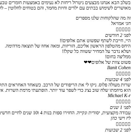
בשלב הבא אנחנו מבצעים ניטרול ריחות לא נעימים באמצעות חומרים טבעיי
מאושרים לשימוש בבתים עם ילדים וחיות מחמד, והם בטוחים לחלוטין – לל
זה מה שהלקוחות שלנו מספרים
חני אמויאל





לפני 2 חודשים
היי, חייבת לשתף שפשוט אתם אלופים!!
היחס מהטלפון הראשון אליכם, הזריזות, ומאה אחוז של תוצאה מדהימה.
ושלא נדבר על המחיר ששווה כל שקל!!
ממליצה בחום!
פשוט צוות של אלופים❤❤
Ilanit Cohen





לפני 4 שבועות
שרות מעולה פלוס. ניקו לי את הריפודים של הרכב. כשאחד האחראים התקשר
הוא מיוזמתו שלח שוב נציג כדי לשפר עוד יותר. הופתעתי מרמת השרות. א
Michael K-r





לפני 1 שנים
עבודה מקצועית, יסודית ונקייה. החזירו ספות בנות 4 ו10 שנים לחיים חדשים. לא חשבתי לרגע שאפשר לקבל תוצאות כאלה. מחיר הוגן ושרות מעולה. יישר כוח
ליז וישי כהן





לפני 2 שבועות