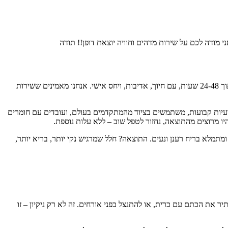
מודה לכם על שירות מדהים וחוויה יוצאת דופן!! תודה
יש הרבה חברות ניקיון, אבל מעט מאוד כאלה שעושות את זה באמת כמו שצריך. אצלנו במג’יק קלין זה מתחיל בשירות – הגעה מהירה עד הבית, לרוב תוך 24-48 שעות, עם חיוך, אדיבות, ויחס אישי. אנחנו מאמינים ששירות
צועיות קבועות, משתמשים בציוד מהמתקדמים בעולם, ועובדים עם חומרים
יו מרוצים מהתוצאה, נחזור לטפל שוב – ללא עלות נוספת.
מתמלא בריח רענן ונעים. התוצאה? חלל שמרגיש נקי יותר, בריא יותר,
יר את הכתם עם כרית, או להתנצל בפני אורחים. זה לא רק ניקיון – זו