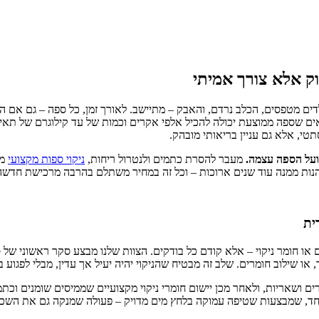
וק אלא צורך אמיתי
ים מטפסים, הכלב נרדם, והאבק – מתיישב. לאורך זמן, כל ספה – גם אם היא 
ם שספה ממוצעת יכולה להכיל אלפי אקרים וכמות של עד קילוגרם של תאי ע
טי, אלא גם עניין בריאותי מובהק.
 ועל הספה עצמה.
מעבר להסרת כתמים ולנטרול ריחות,
ניקוי ספות מקצועי
מא
נות ממנה עוד שנים ארוכות – וכל זה במחיר משתלם בהרבה מרכישת חדשה
ית
 או חומר ניקוי – אלא קודם כל בודקים. הצוות שלנו מבצע סקר ראשוני של ס
 או שילוב חומרים. שלב זה מבטיח שהניקוי יהיה יעיל אך עדין, מבלי לפגוע
ם ושאריות, ולאחר מכן יישום חומרי ניקוי מקצועיים שממיסים שומנים וכת
, שמבצעות שטיפה עמוקה בלחץ מים מדויק – פעולה שמנקה גם את השכבות 