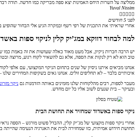
ממליצה על השרות היחס האמינות יצא ספה מבריקה כמו חדשה.
תודה רבה
Yuval Nissim





לפני 5 חודשים
אחרי שראיתי את התכנית של רפי רשף ובמקרה הגיע אלי הבחור שהופיע בתכ
למה לבחור דווקא במג’יק קלין לניקוי ספות באשדו
טוב הוא לא רק לנקות את הספה, אלא גם להשאיר לקוח רגוע, מרוצה ובטו
אנחנו מביאים איתנו ניסיון של שנים בתחום הניקוי המקצועי, עם אלפי ל
איכותיים בלבד – לא תחליפים זולים. אנחנו גאים בשקיפות המחירים שלנו –
מעבר לספות, רבים מהלקוחות שלנו מזמינים באותה הזדמנות גם
ניקוי מזרונ
ובעיקר – בית שנעים לשוב אליו כל יום מחדש.
ניקוי ספות באשדוד שמחזיר את תחושת הבית
אחרי ניקוי ספות מקצועי של מג’יק קלין, ההבדל פשוט מורגש – הספה נראית 
תחושת חידוש אמיתית, כזו שמחזירה לבית את האנרגיה הנעימה שהייתה בו