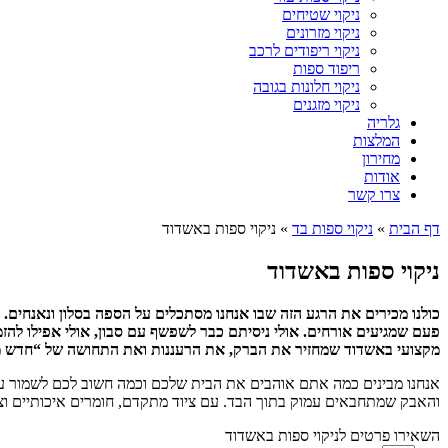
ניקוי שטיחים
ניקוי מזרונים
ניקוי ריפודים לרכב
ריפוד ספות
ניקוי חלונות בגובה
ניקוי מזגנים
גלריה
המלצות
מחירון
אודות
צרו קשר
דף הבית
»
ניקוי ספות בד
»
ניקוי ספות באשדוד
ניקוי ספות באשדוד
כולנו מכירים את הרגע הזה שבו אנחנו מסתכלים על הספה בסלון ונאנחים. 
פעם שמגיעים אורחים. אולי ניסיתם כבר לשפשף עם סבון, אולי אפילו להזמי
מקצועי באשדוד שמחזיר את הברק, את הרעננות ואת התחושה של “חדש מ
אנחנו מבינים כמה אתם אוהבים את הבית שלכם וכמה חשוב לכם לשמור עליו 
והאבק שמתחבאים עמוק בתוך הבד. עם ציוד מתקדם, חומרים איכותיים וצוו
השאירו פרטים לניקוי ספות באשדוד