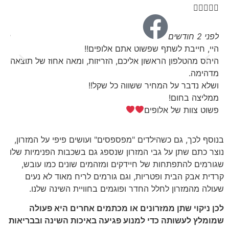








לפני 2 חודשים
לפני 4 שבו
היי, חייבת לשתף שפשוט אתם אלופים!!
שרות
היחס מהטלפון הראשון אליכם, הזריזות, ומאה אחוז של תוצאה
האחר
מדהימה.
מרוצ
ושלא נדבר על המחיר ששווה כל שקל!!
הוא 
ממליצה בחום!
מרמ
פשוט צוות של אלופים
בהמש
ומעב
בנוסף לכך, גם כשהילדים "מפספסים" ועושים פיפי על המזרון,
נוצר כתם שתן על גבי המזרון שנספג גם בשכבות הפנימיות שלו
שגורמים להתפתחות של חיידקים ומזהמים שונים כמו עובש,
קרדית אבק הבית ופטריות, וגם גורמים לריח מאוד לא נעים
שעולה מהמזרון לחלל החדר ופוגמים בחוויית השינה שלנו.
לכן ניקוי שתן ממזרונים או מכתמים אחרים היא פעולה
שמומלץ לעשותה כדי למנוע פגיעה באיכות השינה ובבריאות