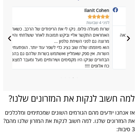
l K-r
Ilanit Cohen








לפני 4 שבועות
לפני 1 שנים
שרות מעולה פלוס. ניקו לי את הריפודים של הרכב. כשאחד
האחראים התקשר אליי וביקש תמונות לאחר ששלחתי והייתי
לחיים 
מרוצה גם לפני השיחת טלפון ...
מחיר ה
הוא מיוזמתו שלח שוב נציג כדי לשפר עוד יותר. הופתעתי מרמת
השרות. אין ספק שאמליץ ואשתמש בשרות שלהם גם בהמשך. שני
הבחורים שניקו היו מקסימים ושירותיים מעל ומעבר למצופה. ישר
כח אלופים !!!!
למה חשוב לנקות את המזרונים שלנו?
אז אנחנו יודעים מהם הגורמים השונים שמכתימים ומלכלכים
את המזרונים שלנו. למה חשוב לנקות את המזרון שלנו מהם?
3 סיבות: