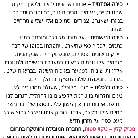
סיבה אסתטית –
אנחנו אוהבים להיות ולישון במקומות
שהם נקיים, נעימים ומריחים טוב, במיוחד כשמדובר
במזרון שאנחנו צמודים וסמוכים אליו שליש מהחיים
שלנו.
סיבה בריאותית –
על מזרון מלוכלך ומוכתם במגוון
כתמים ולכלוך כפי שתיארנו, יתפתחו בסופו של דבר
חיידקים שונים, פטריות, עובש וקרדיות אבק הבית.
מזהמים אלו גורמים לבעיות במערכת הנשימה ולתגובות
אלרגיות שונות, לפגיעה באיכות השינה, בבריאות שלנו,
בעירנות וביכולת שלנו לתפקד במהלך היום.
סיבה כלכלית –
מזרון מלוכלך, שעולה ממנו ריח לא
נעים והלחות בו גורמת לקפיצים בו להחליד, לגרום לנו
תחושת אי נוחות ורצון לישון עליו. בסופו של דבר משך
החיים שלו יתקצר, אנחנו נזרוק אותו וניאלץ להוציא לא
מעט כסף על מזרון חדש.
מג'יק קלין – ניקוי ספות
, החברה המובילה והותיקה בתחום
ניקוי מזרונים בראשון לציון היא הפתרון עבורכם לשינה בריאה