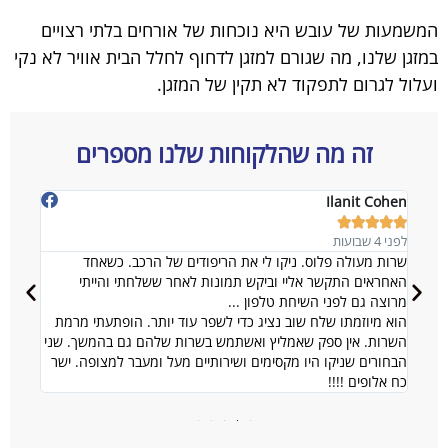
המשמעות של עובש היא נוכחות של אורחים בלתי רצויים
במזגן שלנו, מה שגורם למזגן לדחוף לחלל הבית אוויר לא נקי
ועלול לגרום לתפקוד לא תקין של המזגן.
זה מה שהלקוחות שלנו מספרים
l K-r
Ilanit Cohen








לפני 4 שבועות
לפני 1 שנים
שרות מעולה פלוס. ניקו לי את הריפודים של הרכב. כשאחד
האחראים התקשר אליי וביקש תמונות לאחר ששלחתי והייתי
לחיים 
מרוצה גם לפני השיחת טלפון ...
מחיר ה
הוא מיוזמתו שלח שוב נציג כדי לשפר עוד יותר. הופתעתי מרמת
השרות. אין ספק שאמליץ ואשתמש בשרות שלהם גם בהמשך. שני
הבחורים שניקו היו מקסימים ושירותיים מעל ומעבר למצופה. ישר
כח אלופים !!!!