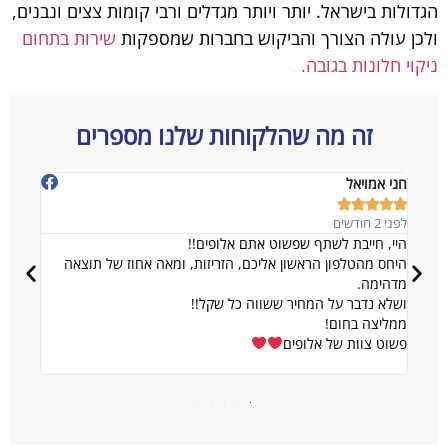
הגדולות בישראל. יותר ויותר מגדלים ורבי קומות צצים ונבנים,
ולכן עולה הצורך והביקוש בחברות שמספקות
שירות בתחום
ניקוי חלונות בגובה.
זה מה שהלקוחות שלנו מספרים
Ilanit Cohen





לפני 4 שבועות
פים!!
שרות מעולה פלוס. ניקו לי את הריפודים של 
ריזות, ומאה אחוז של תוצאה
האחראים התקשר אליי וביקש תמונות לאחר שש
מרוצה גם לפני השיחת טלפון ...
שקל!!
הוא מיוזמתו שלח שוב נציג כדי לשפר עוד יות
השרות. אין ספק שאמליץ ואשתמש בשרות של
הבחורים שניקו היו מקסימים ושירותיים מעל ו
כח אלופים !!!!